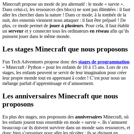
Minecraft propose un mode de jeu alternatif : le mode « survie ».
Dans celui-ci, les ressources (les blocs) ne sont pas illimitées : il faut
aller les chercher dans la nature ! Dans ce mode, à la tombée de la
nuit, des ennemis viennent nous attaquer : il faut être préparé ! De
plus, ce mode permet de
jouer à plusieurs
. Pour cela, il faut établir
un
serveur
et y connecter tous les ordinateurs
en réseau
afin qu’ils
puissent jouer dans le même monde.
Les stages Minecraft que nous proposons
Fun Tech Adventures propose donc des
stages de programmation
« Minecraft / Python » pour les enfants de 10 à 15 ans. Lors de ces
stages, les enfants peuvent se servir de leur imagination pour créer
leur propre monde tout en apprenant à coder ! C’est pour nous un
mélange parfait d’apprentissage et d’amusement.
Les anniversaires Minecraft que nous
proposons
En plus des stages, nos proposons des
anniversaires
Minecraft, où
les enfants jouent tous ensemble en mode « survie ». Ils s’amusent
beaucoup car ils doivent survivre dans un monde sans ressources, et
donc bien s’organiser pour aller les récolter : ils se divisent en